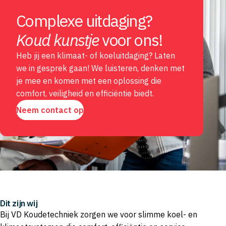
Complexe uitdaging?
Koud kunstje
voor ons!
Heb jij een klimaat- of koeluitdaging? Laten
we in gesprek gaan! We luisteren, denken met
je mee en komen met een oplossing die
comfort, veiligheid en efficiëntie biedt.
Neem contact op
Dit zijn wij
Bij VD Koudetechniek zorgen we voor slimme koel- en